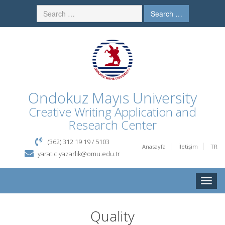
Search …
Ondokuz Mayıs University
Creative Writing Application and
Research Center
(362) 312 19 19 / 5103
Anasayfa
İletişim
TR
yaraticiyazarlik@omu.edu.tr
Toggle
naviga
Quality